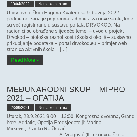
10/04/2022
Nema komentara
U osnovnoj školi Eugena Kvaternika 9. travnja 2022.
godine održana je pripremna radionica za nove škole, koje
su već registrirane u sustavu portala DRVOKOD. Na
radionici su obrađene slijedeće teme: – uvod u projekt
Drvokod – biološka raznolikost i školski okoliš – sustavno
prikupljanje podataka – portal drvokod.eu – primjer web
stranica aktivnih škola – […]
Read More »
MEĐUNARODNI SKUP – MIPRO
2021 – OPATIJA
23/09/2021
Nema komentara
Utorak, 28.9.2021 9:00 – 13:00, Kongresna dvorana, Grand
hotel Adriatic, Opatija Predsjedatelji: Marina
Mirković, Branko Raičković – – – – – – – – – – – – – – – – –
– – – – – – – – – – – – 1. A. Vragović (III. osnovna škola