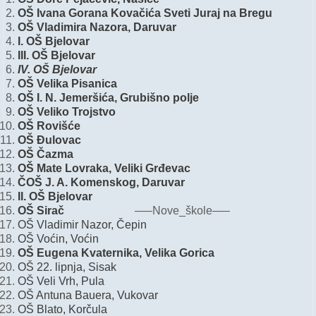
OŠ Ivana Gorana Kovačića Sveti Juraj na Bregu
OŠ Vladimira Nazora, Daruvar
I. OŠ Bjelovar
III. OŠ Bjelovar
IV. OŠ Bjelovar
OŠ Velika Pisanica
OŠ I. N. Jemeršića, Grubišno polje
OŠ Veliko Trojstvo
OŠ Rovišće
OŠ Đulovac
OŠ Čazma
OŠ Mate Lovraka, Veliki Grđevac
ČOŠ J. A. Komenskog, Daruvar
II. OŠ Bjelovar
OŠ Sirač
—–Nove_škole—–
OŠ Vladimir Nazor, Čepin
OŠ Voćin, Voćin
OŠ Eugena Kvaternika, Velika Gorica
OŠ 22. lipnja, Sisak
OŠ Veli Vrh, Pula
OŠ Antuna Bauera, Vukovar
OŠ Blato, Korčula