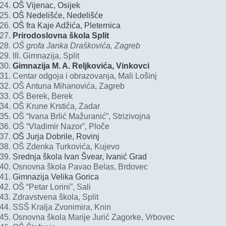
OŠ Vijenac, Osijek
OŠ Nedelišće, Nedelišće
OŠ fra Kaje Adžića, Pleternica
Prirodoslovna škola Split
OŠ grofa Janka Draškovića, Zagreb
III. Gimnazija, Split
Gimnazija M. A. Reljkovića, Vinkovci
Centar odgoja i obrazovanja, Mali Lošinj
OŠ Antuna Mihanovića, Zagreb
OŠ Berek, Berek
OŠ Krune Krstića, Zadar
OŠ “Ivana Brlić Mažuranić”, Strizivojna
OŠ “Vladimir Nazor”, Ploče
OŠ Jurja Dobrile, Rovinj
OŠ Zdenka Turkovića, Kujevo
Srednja škola Ivan Švear, Ivanić Grad
Osnovna škola Pavao Belas, Brdovec
Gimnazija Velika Gorica
OŠ “Petar Lorini”, Sali
Zdravstvena škola, Split
SSŠ Kralja Zvonimira, Knin
Osnovna škola Marije Jurić Zagorke, Vrbovec